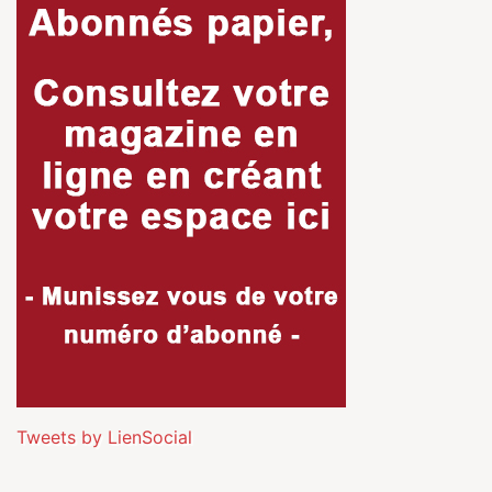
Tweets by LienSocial