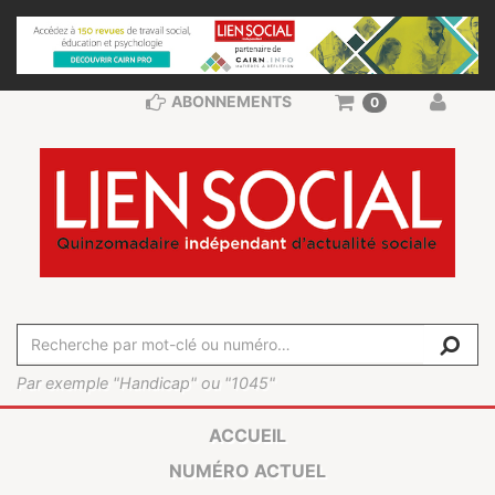
ABONNEMENTS
0
Par exemple "Handicap" ou "1045"
ACCUEIL
NUMÉRO ACTUEL