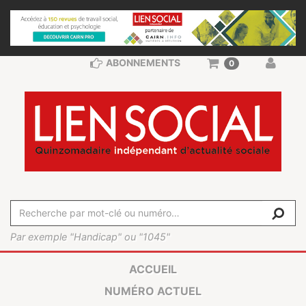
ABONNEMENTS
0
Par exemple "Handicap" ou "1045"
ACCUEIL
NUMÉRO ACTUEL