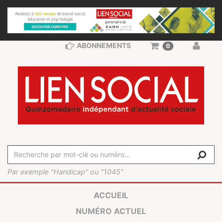
ABONNEMENTS
0
Par exemple "Handicap" ou "1045"
ACCUEIL
NUMÉRO ACTUEL