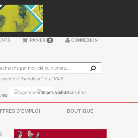
ENTS
PANIER
CONNEXION
0
 exemple "Handicap" ou "1045"
res
FFRES D’EMPLOI
BOUTIQUE