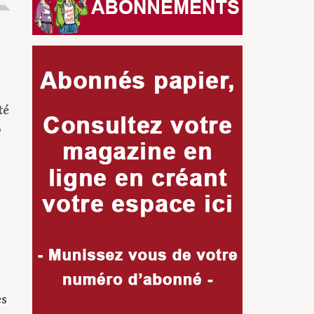
té
6
es