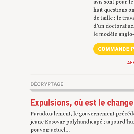
avis sont pour l
huit questions on
de taille : le tr
d’un doctorat ac
le modèle anglo
COMMANDE P
AF
DÉCRYPTAGE
Expulsions, où est le chang
Paradoxalement, le gouvernement précédent
jeune Kosovar polyhandicapé ; aujourd’hui,
pouvoir actuel…