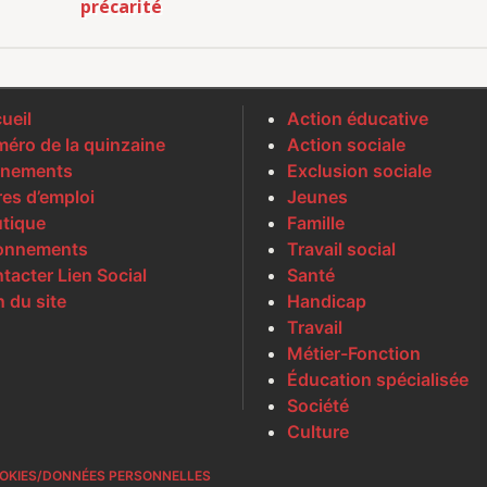
précarité
ueil
Action éducative
éro de la quinzaine
Action sociale
nements
Exclusion sociale
res d’emploi
Jeunes
tique
Famille
onnements
Travail social
tacter Lien Social
Santé
n du site
Handicap
Travail
Métier-Fonction
Éducation spécialisée
Société
Culture
OKIES/DONNÉES PERSONNELLES