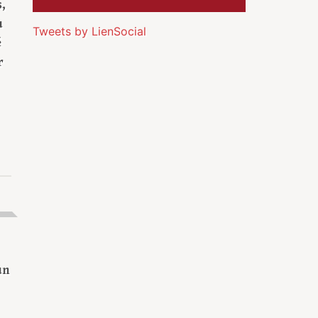
,
u
Tweets by LienSocial
é
r
un