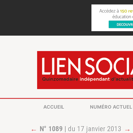
ACCUEIL
NUMÉRO ACTUEL
←
N° 1089
| du 17 janvier 2013
→