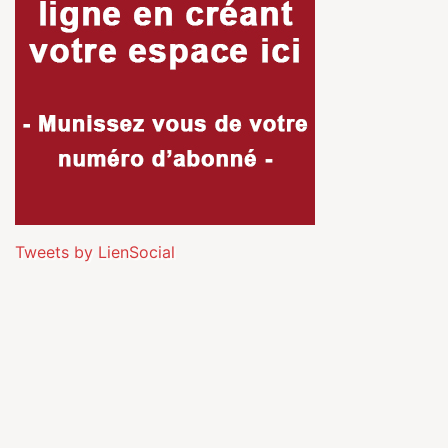
Tweets by LienSocial