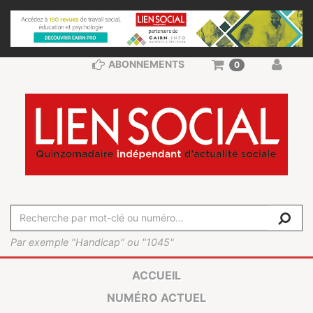
ABONNEMENTS
0
Par exemple "Handicap" ou "1045"
ACCUEIL
NUMÉRO ACTUEL