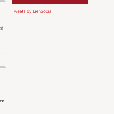
Tweets by LienSocial
ni
ire