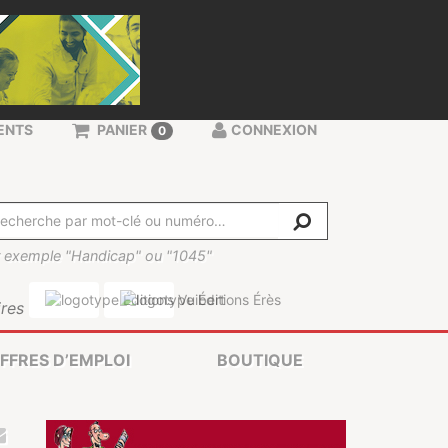
ENTS
PANIER
CONNEXION
0
 exemple "Handicap" ou "1045"
res
FFRES D’EMPLOI
BOUTIQUE