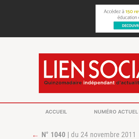
ACCUEIL
NUMÉRO ACTUEL
←
N° 1040
| du 24 novembre 2011