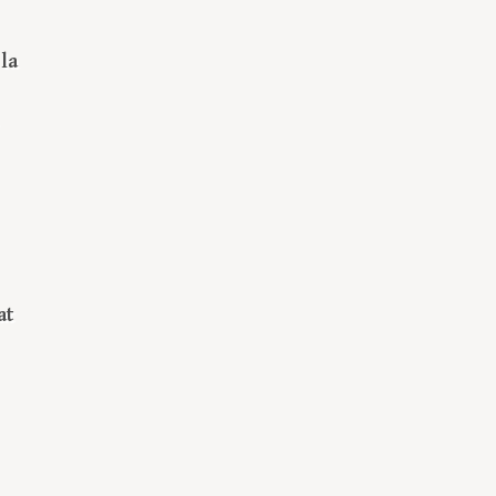
la
at