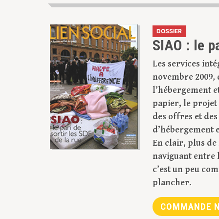
DOSSIER
SIAO : le p
Les services inté
novembre 2009, d
l’hébergement et
papier, le projet
des offres et de
d’hébergement et
En clair, plus de
naviguant entre l
c’est un peu comm
plancher.
COMMANDE N