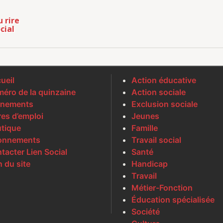
 rire
cial
ueil
Action éducative
éro de la quinzaine
Action sociale
nements
Exclusion sociale
res d’emploi
Jeunes
tique
Famille
onnements
Travail social
tacter Lien Social
Santé
n du site
Handicap
Travail
Métier-Fonction
Éducation spécialisée
Société