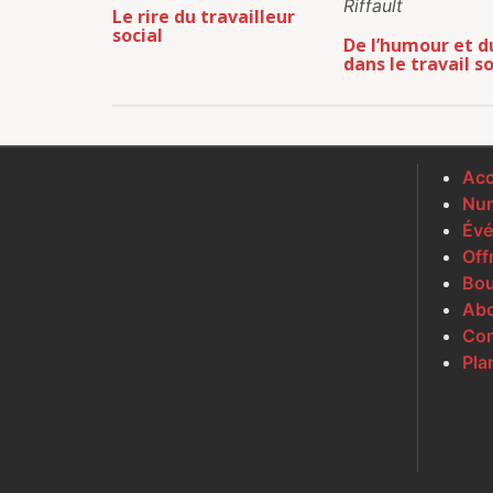
Riffault
Le rire du travailleur
social
De l’humour et du
dans le travail so
Acc
Num
Évé
Off
Bou
Ab
Con
Pla