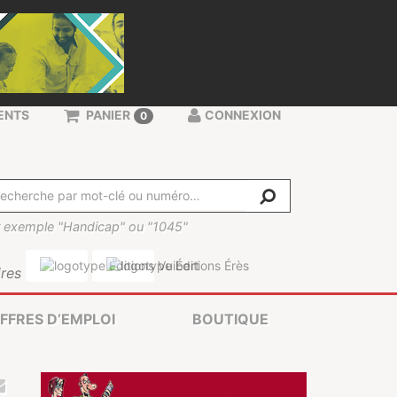
ENTS
PANIER
CONNEXION
0
 exemple "Handicap" ou "1045"
res
FFRES D’EMPLOI
BOUTIQUE