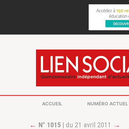
ACCUEIL
NUMÉRO ACTUEL
←
N° 1015
| du 21 avril 2011
→