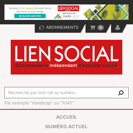
ABONNEMENTS
0
Par exemple "Handicap" ou "1045"
ACCUEIL
NUMÉRO ACTUEL