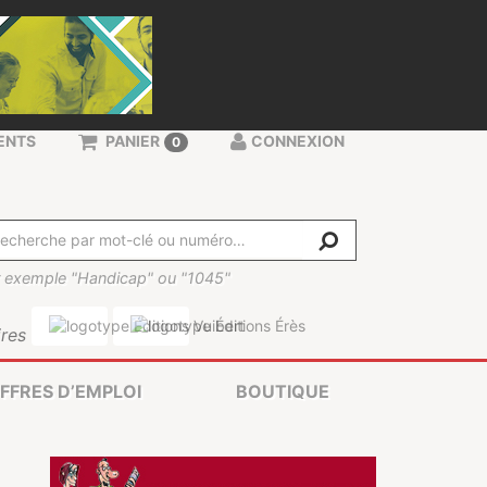
ENTS
PANIER
CONNEXION
0
 exemple "Handicap" ou "1045"
res
FFRES D’EMPLOI
BOUTIQUE