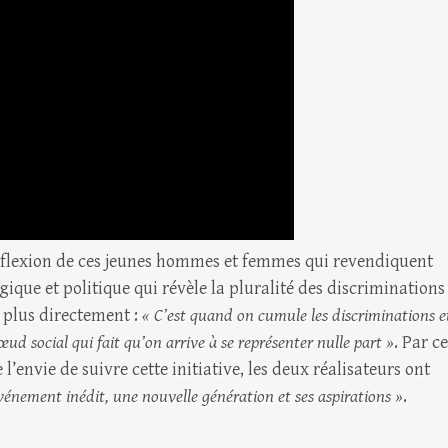
flexion de ces jeunes hommes et femmes qui revendiquent
ique et politique qui révèle la pluralité des discriminations
e plus directement :
« C’est quand on cumule les discriminations e
ud social qui fait qu’on arrive à se représenter nulle part »
. Par ce
envie de suivre cette initiative, les deux réalisateurs ont
vénement inédit, une nouvelle génération et ses aspirations »
.