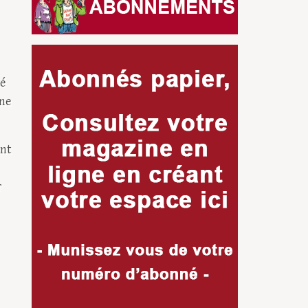
té
une
ent
r