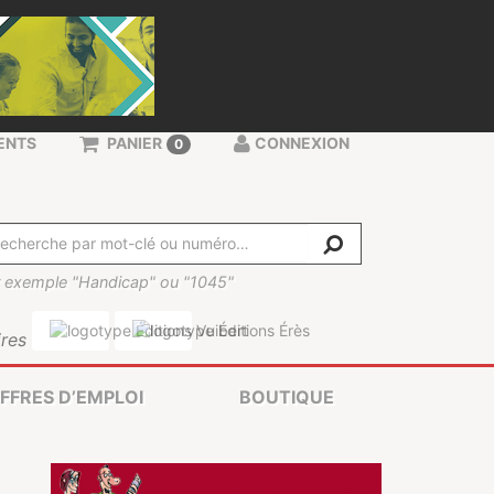
ENTS
PANIER
CONNEXION
0
 exemple "Handicap" ou "1045"
res
FFRES D’EMPLOI
BOUTIQUE