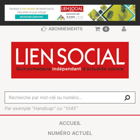
ABONNEMENTS
0
Par exemple "Handicap" ou "1045"
ACCUEIL
NUMÉRO ACTUEL