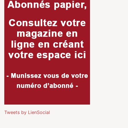
Tweets by LienSocial