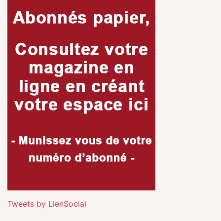
Tweets by LienSocial