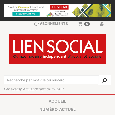
ABONNEMENTS
0
Par exemple "Handicap" ou "1045"
ACCUEIL
NUMÉRO ACTUEL