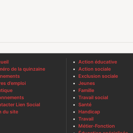
ueil
Action éducative
éro de la quinzaine
Action sociale
nements
Exclusion sociale
res d’emploi
Jeunes
tique
Famille
onnements
Travail social
tacter Lien Social
Santé
n du site
Handicap
Travail
Métier-Fonction