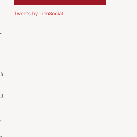
Tweets by LienSocial
-
 à
nt
e