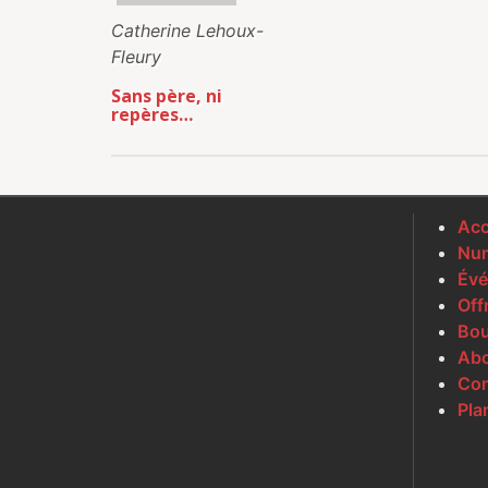
Catherine Lehoux-
Fleury
Sans père, ni
repères…
Acc
Num
Évé
Off
Bou
Ab
Con
Pla