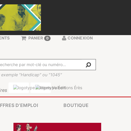
ENTS
PANIER
CONNEXION
0
 exemple "Handicap" ou "1045"
res
FFRES D’EMPLOI
BOUTIQUE