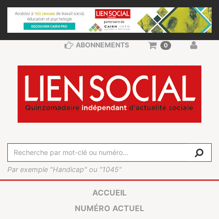
ABONNEMENTS
0
Par exemple "Handicap" ou "1045"
ACCUEIL
NUMÉRO ACTUEL