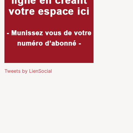
Tweets by LienSocial