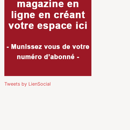
Tweets by LienSocial