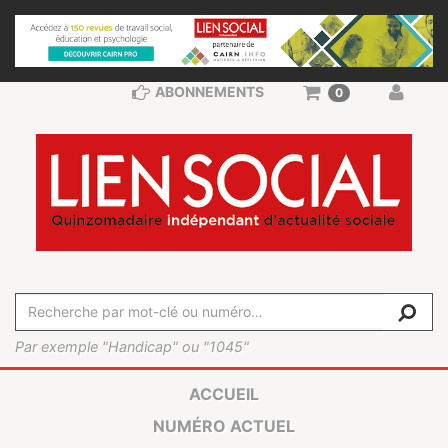
ABONNEMENTS
0
Par exemple "Handicap" ou "1045"
ACCUEIL
NUMÉRO ACTUEL