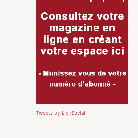
Tweets by LienSocial