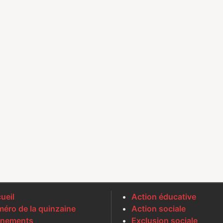
ueil
Action éducative
éro de la quinzaine
Action sociale
nements
Exclusion sociale