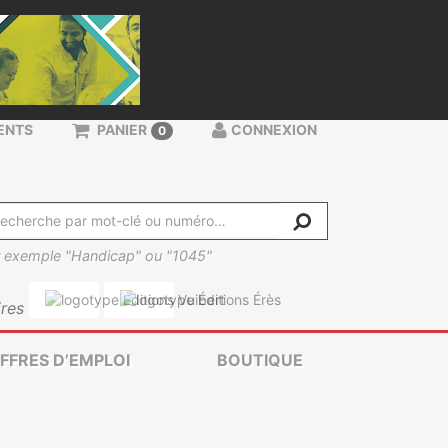
ENTS
PANIER
CONNEXION
0
 exemple "Handicap" ou "1045"
res
FFRES D’EMPLOI
BOUTIQUE