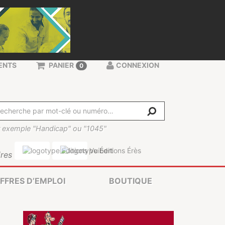
ENTS
PANIER
CONNEXION
0
 exemple "Handicap" ou "1045"
res
FFRES D’EMPLOI
BOUTIQUE