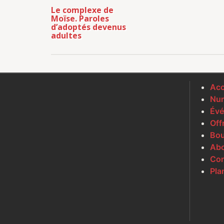
Le complexe de
Moïse. Paroles
d’adoptés devenus
adultes
Acc
Num
Évé
Off
Bou
Ab
Con
Pla