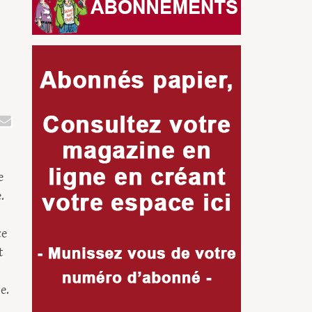
e
.
ce
t
e.