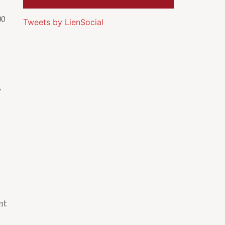
00
Tweets by LienSocial
,
nt