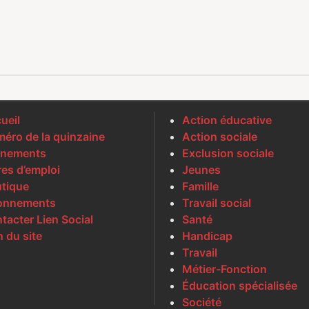
ueil
Action éducative
éro de la quinzaine
Action sociale
nements
Exclusion sociale
res d’emploi
Jeunes
tique
Famille
onnements
Travail social
tacter Lien Social
Santé
n du site
Handicap
Travail
Métier-Fonction
Éducation spécialisée
Société