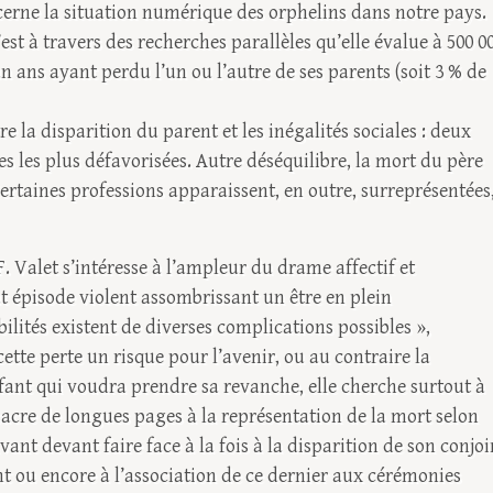
oncerne la situation numérique des orphelins dans notre pays.
est à travers des recherches parallèles qu’elle évalue à 500 0
 ans ayant perdu l’un ou l’autre de ses parents (soit 3 % de
re la disparition du parent et les inégalités sociales : deux
les les plus défavorisées. Autre déséquilibre, la mort du père
 Certaines professions apparaissent, en outre, surreprésentées
F. Valet s’intéresse à l’ampleur du drame affectif et
 épisode violent assombrissant un être en plein
ités existent de diverses complications possibles »,
 cette perte un risque pour l’avenir, ou au contraire la
nfant qui voudra prendre sa revanche, elle cherche surtout à
onsacre de longues pages à la représentation de la mort selon
ivant devant faire face à la fois à la disparition de son conjoi
nt ou encore à l’association de ce dernier aux cérémonies