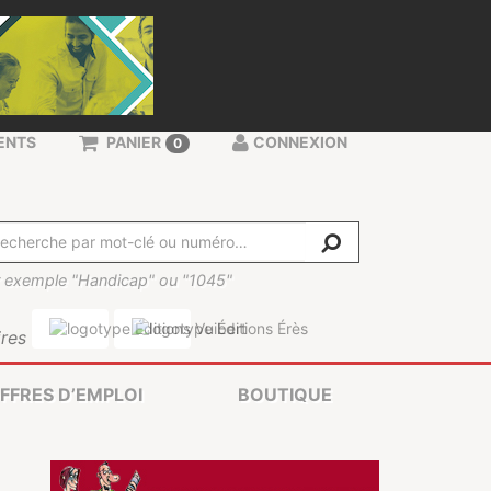
ENTS
PANIER
CONNEXION
0
 exemple "Handicap" ou "1045"
res
FFRES D’EMPLOI
BOUTIQUE