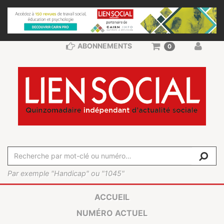
ABONNEMENTS
0
Par exemple "Handicap" ou "1045"
ACCUEIL
NUMÉRO ACTUEL