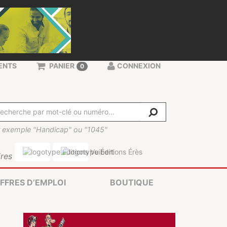
ENTS
PANIER
CONNEXION
0
 exemple "Handicap" ou "1045"
res
FFRES D’EMPLOI
BOUTIQUE