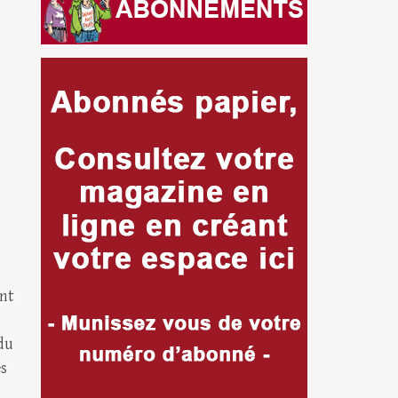
nt
 du
es