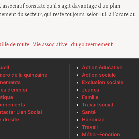
associatif constate qu’il s’agit davantage d’un plan
nt du secteur, qui reste toujours, selon lui, à l’ordre du
euille de route "Vie associative" du gouvernement
ueil
Action éducative
éro de la quinzaine
Action sociale
nements
Exclusion sociale
res d’emploi
Jeunes
tique
Famille
onnements
Travail social
tacter Lien Social
Santé
n du site
Handicap
Travail
Métier-Fonction