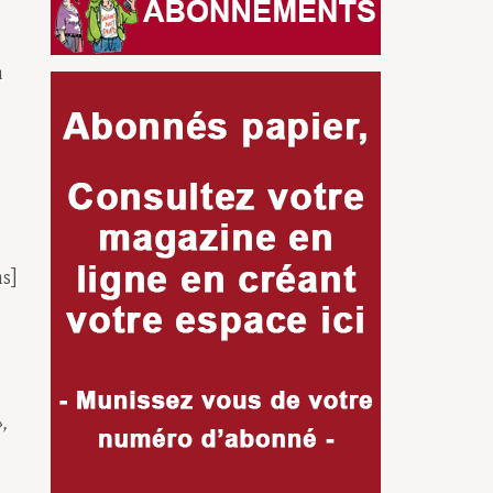
n
s]
»,