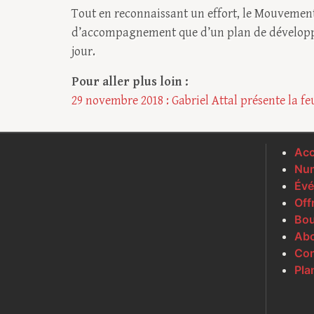
Tout en reconnaissant un effort, le Mouvement 
d’accompagnement que d’un plan de développeme
jour.
Pour aller plus loin :
29 novembre 2018 : Gabriel Attal présente la f
Acc
Num
Évé
Off
Bou
Ab
Con
Pla