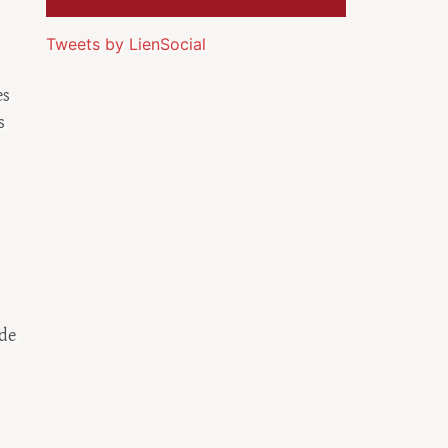
Tweets by LienSocial
es
s
 de