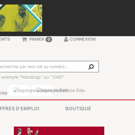
ENTS
PANIER
CONNEXION
0
 exemple "Handicap" ou "1045"
res
FFRES D’EMPLOI
BOUTIQUE