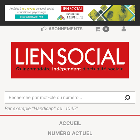
ABONNEMENTS
0
Par exemple "Handicap" ou "1045"
ACCUEIL
NUMÉRO ACTUEL