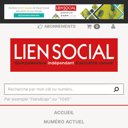
ABONNEMENTS
0
Par exemple "Handicap" ou "1045"
ACCUEIL
NUMÉRO ACTUEL