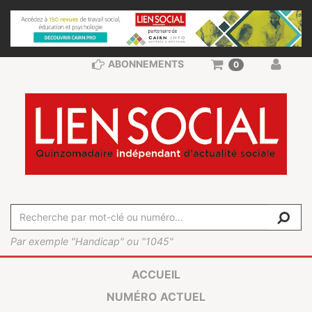
ABONNEMENTS
0
Par exemple "Handicap" ou "1045"
ACCUEIL
NUMÉRO ACTUEL