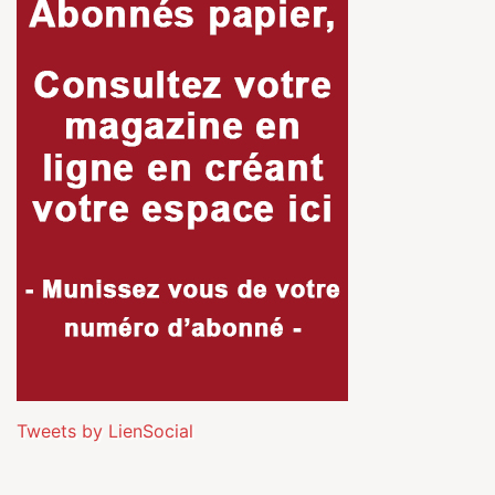
Tweets by LienSocial