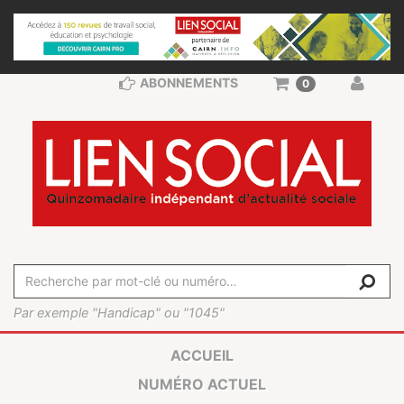
ABONNEMENTS
0
Par exemple "Handicap" ou "1045"
ACCUEIL
NUMÉRO ACTUEL