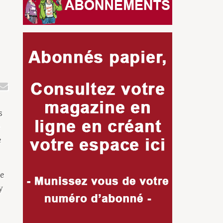
s
e
le
y