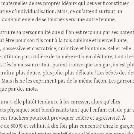
ons maternelles de ses propres idéaux qui peuvent constituer
ative d’individualisation. Mais, ce qu’attend surtout un
i donnant envie de se tourner vers une autre femme.
nstruire sa personnalité que si l’on est reconnu par ses paren
t être pour son fils tout à la fois sublime et bienveillante,
possessive et castratrice, craintive et lointaine. Relier telle
 attitude particulière de sa mère est bien aléatoire, tant il es
el. Dès la naissance, tout parent trouve que son garçon est pl
paraîtra plus douce, plus jolie, plus délicate ! Les bébés des d
Mais ils ne les expriment pas de la même façon. Les garçon
que par des mots.
ra-t-elle plutôt tendance à les caresser, alors qu’elles
acts physiques sont bienfaisants tant que l’enfant est, de par 
ces touchers pourront provoquer colère et agressivité. À
 de 800 % et est huit à dix fois plus concentré chez le garço