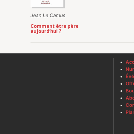
Jean Le Camus
Comment être père
aujourd’hui ?
Acc
Num
Évé
Off
Bou
Ab
Con
Pla