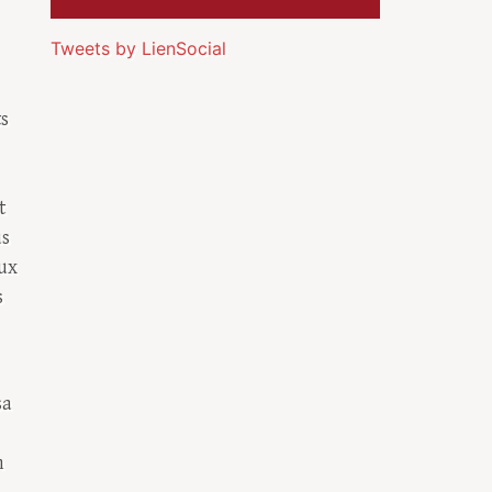
Tweets by LienSocial
ts
t
us
eux
s
sa
n