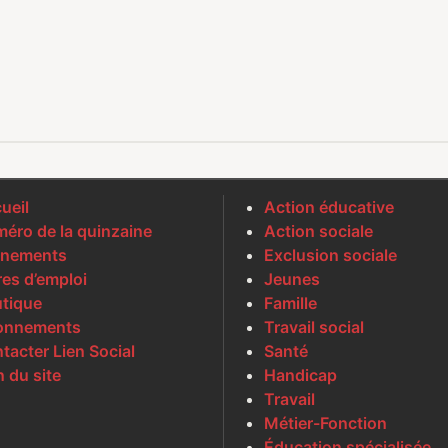
ueil
Action éducative
éro de la quinzaine
Action sociale
nements
Exclusion sociale
res d’emploi
Jeunes
tique
Famille
onnements
Travail social
tacter Lien Social
Santé
n du site
Handicap
Travail
Métier-Fonction
Éducation spécialisée