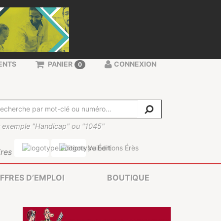
ENTS
PANIER
CONNEXION
0
 exemple "Handicap" ou "1045"
res
FFRES D’EMPLOI
BOUTIQUE