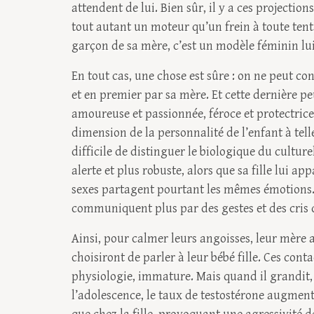
attendent de lui. Bien sûr, il y a ces projecti
tout autant un moteur qu’un frein à toute tent
garçon de sa mère, c’est un modèle féminin lu
En tout cas, une chose est sûre : on ne peut co
et en premier par sa mère. Et cette dernière peu
amoureuse et passionnée, féroce et protectrice, 
dimension de la personnalité de l’enfant à telle
difficile de distinguer le biologique du cultur
alerte et plus robuste, alors que sa fille lui ap
sexes partagent pourtant les mêmes émotions. 
communiquent plus par des gestes et des cris 
Ainsi, pour calmer leurs angoisses, leur mère au
choisiront de parler à leur bébé fille. Ces cont
physiologie, immature. Mais quand il grandit, 
l’adolescence, le taux de testostérone augmente