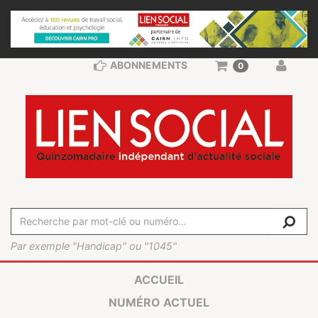
ABONNEMENTS
0
Par exemple "Handicap" ou "1045"
ACCUEIL
NUMÉRO ACTUEL