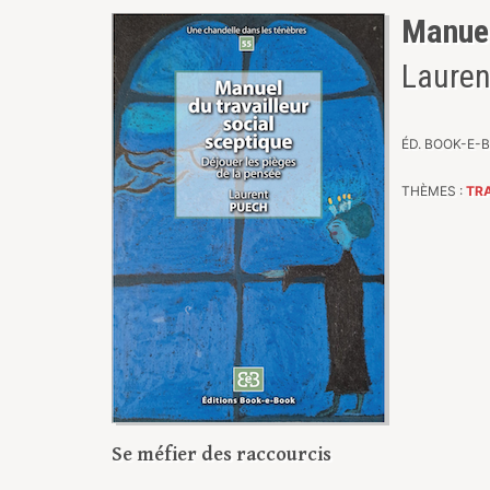
Manuel
Lauren
ÉD. BOOK-E-BO
THÈMES :
TRA
Se méfier des raccourcis