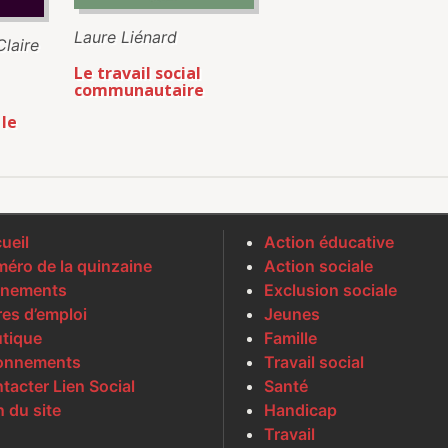
Laure Liénard
Claire
Le travail social
communautaire
le
ueil
Action éducative
éro de la quinzaine
Action sociale
nements
Exclusion sociale
res d’emploi
Jeunes
tique
Famille
onnements
Travail social
tacter Lien Social
Santé
n du site
Handicap
Travail