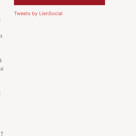
Tweets by LienSocial
t
ns
à
ui
t
 ?