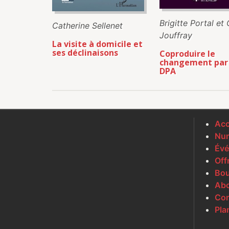
Brigitte Portal et 
Catherine Sellenet
Jouffray
La visite à domicile et
ses déclinaisons
Coproduire le
changement par 
DPA
Acc
Num
Évé
Off
Bou
Ab
Con
Pla