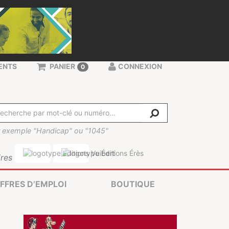
ENTS
PANIER
CONNEXION
0
 exemple "Handicap" ou "1045"
res
FFRES D’EMPLOI
BOUTIQUE