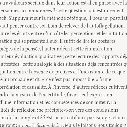
travailleurs sociaux dans leur action est-il en phase avec la
personnes accompagnées ? Cette question, qui est rarement
uech. S’appuyant sur la méthode zététique, il pose un postula
aut penser contre soi. Loin de relever de l’autoflagellation,
e les écarts entre d’un côté les perceptions et les intuitio
uation qui se présente à eux. Il suffit de lire les postures
pièges de la pensée, l’auteur décrit cette énumération
ur leur évaluation qualitative ; cette lecture des rapports déj
 attestées ; cette analogie à des situations déjà rencontrées q
quation entre l’absence de preuves et l’inexistante de ce que
le au probable et du « ce n’est pas impossible » à une
orrélation et causalité. À l’inverse, d’autres réflexes cultiven
ndre la mesure de l’incertitude, favoriser l’expression
é d’une information et les compétences de son auteur. La
és de réflexion : se précipite-t-on vers des conclusions
on de la complexité ? Est-on attentif aux parasitages et aux
agiront :
« nous le faisons déjà »
. Mais le faisons-nous toujours