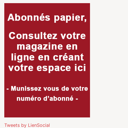
Tweets by LienSocial