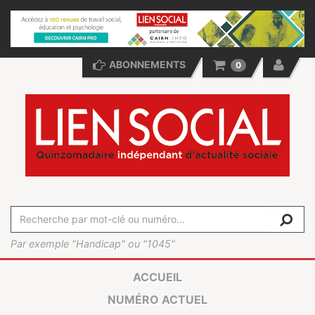
ABONNEMENTS
0
Par exemple "Handicap" ou "1045"
ACCUEIL
NUMÉRO ACTUEL