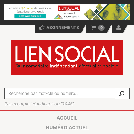
ABONNEMENTS
0
Par exemple "Handicap" ou "1045"
ACCUEIL
NUMÉRO ACTUEL