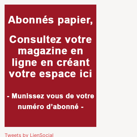
Tweets by LienSocial