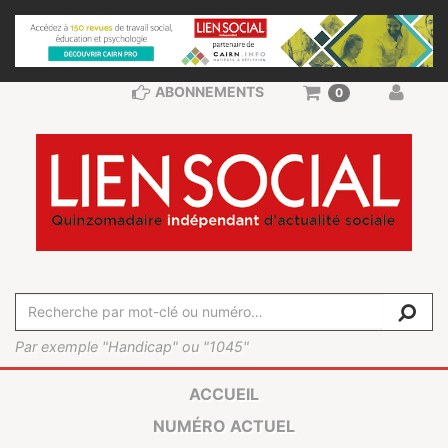
ABONNEMENTS
0
Par exemple "Handicap" ou "1045"
ACCUEIL
NUMÉRO ACTUEL