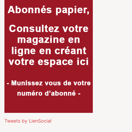
Tweets by LienSocial