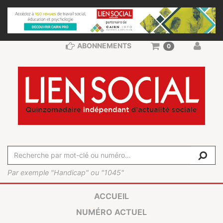
ABONNEMENTS
0
Par exemple "Handicap" ou "1045"
ACCUEIL
NUMÉRO ACTUEL