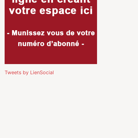
Tweets by LienSocial