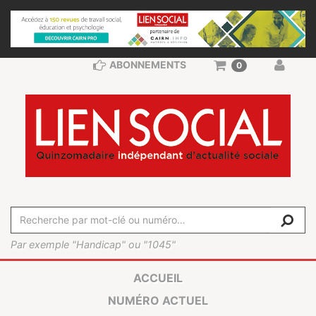
ABONNEMENTS
0
Par exemple "Handicap" ou "1045"
ACCUEIL
NUMÉRO ACTUEL