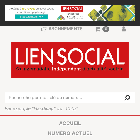
ABONNEMENTS
0
Par exemple "Handicap" ou "1045"
ACCUEIL
NUMÉRO ACTUEL