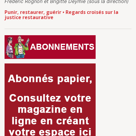
Frédéric Rognon et Brigitte Deymié (sous la direction)
Punir, restaurer, guérir • Regards croisés sur la
justice restaurative