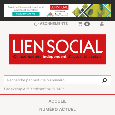
ABONNEMENTS
0
Par exemple "Handicap" ou "1045"
ACCUEIL
NUMÉRO ACTUEL