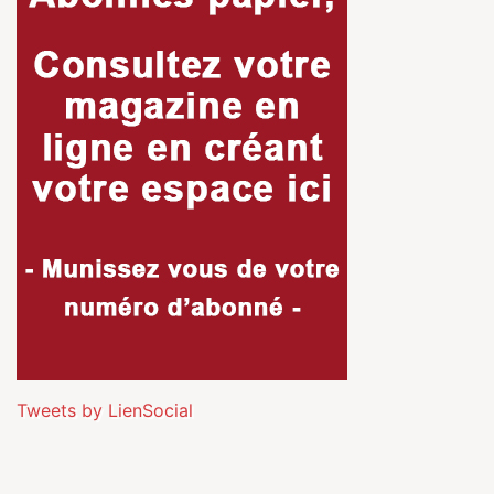
Tweets by LienSocial