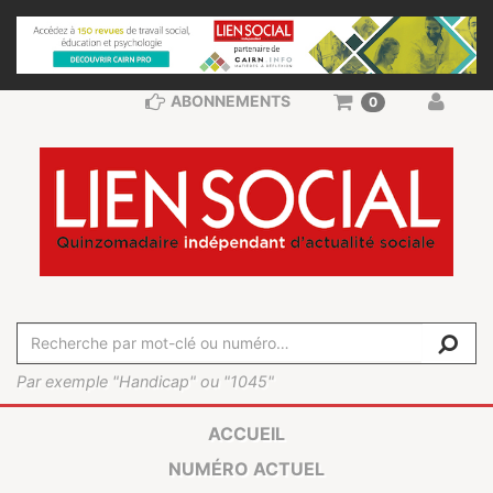
ABONNEMENTS
0
Par exemple "Handicap" ou "1045"
ACCUEIL
NUMÉRO ACTUEL