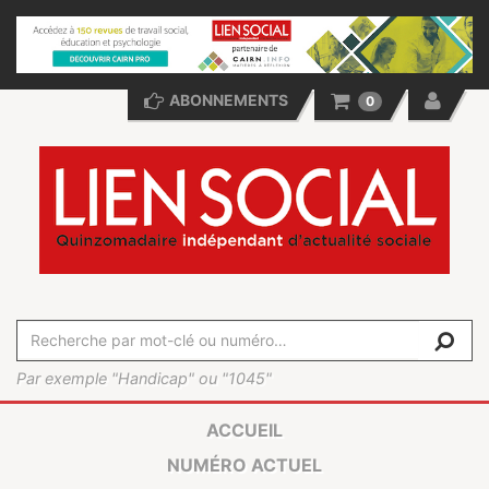
ABONNEMENTS
0
Par exemple "Handicap" ou "1045"
ACCUEIL
NUMÉRO ACTUEL