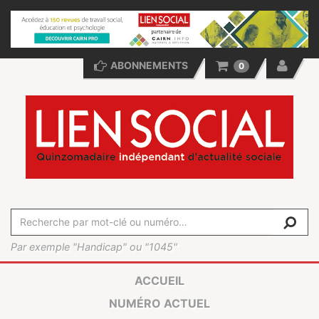
ABONNEMENTS
0
Par exemple "Handicap" ou "1045"
ACCUEIL
NUMÉRO ACTUEL