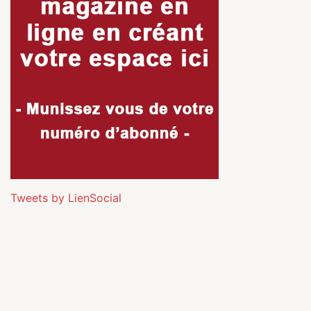
Tweets by LienSocial