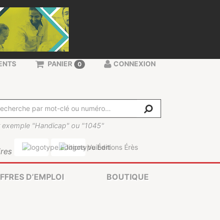
ENTS
PANIER
CONNEXION
0
 exemple "Handicap" ou "1045"
res
FFRES D’EMPLOI
BOUTIQUE