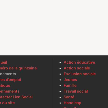
ueil
Action éducative
éro de la quinzaine
Action sociale
nements
Exclusion sociale
res d’emploi
Jeunes
tique
Famille
onnements
Travail social
tacter Lien Social
Santé
n du site
Handicap