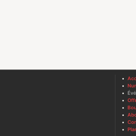
Acc
Num
Évé
Off
Bou
Ab
Con
Pla