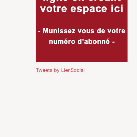
Tweets by LienSocial