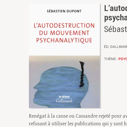
L’auto
psycha
Sébast
ÉD. GALLIMARD
THÈME :
PSY
Renégat à la cause ou Cassandre rejeté pour av
refusant à utiliser les publications qui y sont