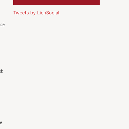
Tweets by LienSocial
ssé
et
e