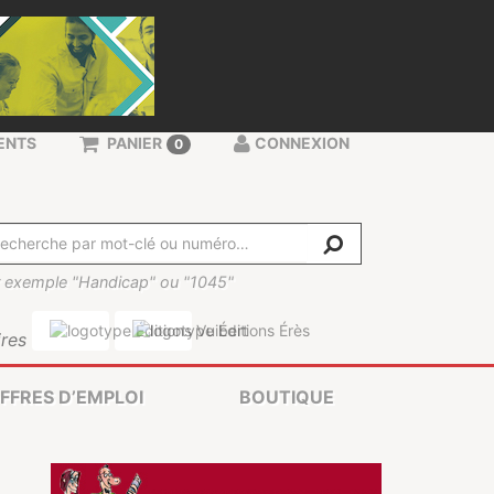
ENTS
PANIER
CONNEXION
0
 exemple "Handicap" ou "1045"
res
FFRES D’EMPLOI
BOUTIQUE