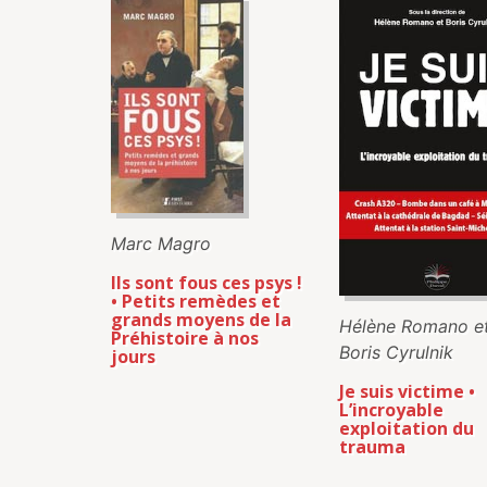
Marc Magro
Ils sont fous ces psys !
• Petits remèdes et
grands moyens de la
Hélène Romano e
Préhistoire à nos
Boris Cyrulnik
jours
Je suis victime •
L’incroyable
exploitation du
trauma