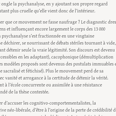
t ongle la psychanalyse, en y ajoutant son propre regard
tant plus cruelle qu’elle vient donc de l’intérieur.
ter que ce mouvement ne fasse naufrage ? Le diagnostic dre
ens et influençant encore largement le corps des 13 000
la psychanalyse s’est fractionnée en une vingtaine
e déchirer, se nourrissant de débats stériles tournant à vide,
t détenir seule la vraie légitimité. Son discours est devenu
ccessibles en les adaptant), cacophonique (démultiplication
(les modèles proposés sont devenus des postulats immuables 
 sacralisé et fétichisé). Plus le mouvement perd de sa
avec vanité et arrogance à la certitude de détenir la vérité.
t à l’école concurrente ou assimilée à une résistance
ndé de la thèse contestée.
êter d’accuser les cognitivo-comportementalistes, la
e néo-libérale, d’être à l’origine de la perte de crédibilité d