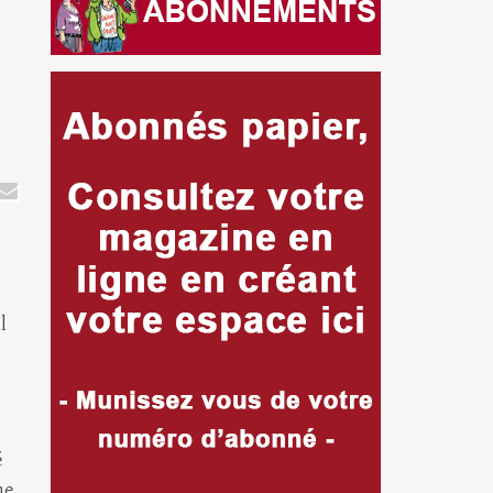
l
a
é
he