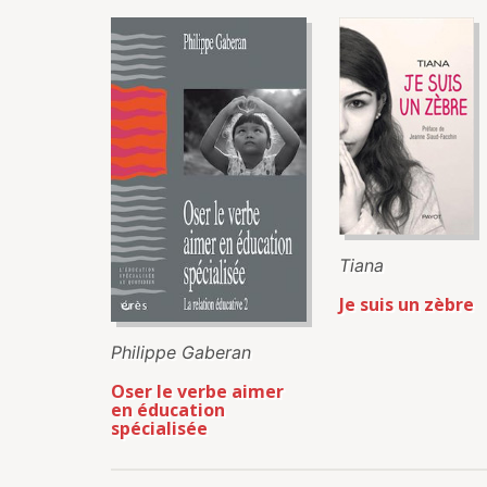
Tiana
Je suis un zèbre
Philippe Gaberan
Oser le verbe aimer
en éducation
spécialisée