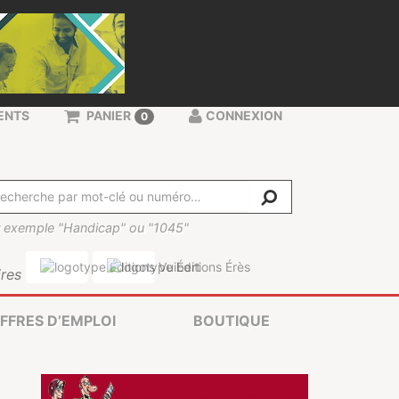
ENTS
PANIER
CONNEXION
0
 exemple "Handicap" ou "1045"
res
FFRES D’EMPLOI
BOUTIQUE