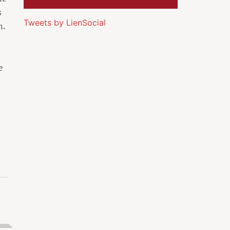
s
Tweets by LienSocial
n.
e