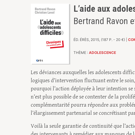
L’aide aux adoles
Bertrand Ravon et
ÉD. ÉRÈS, 2015, (187 P. - 20 €) |
COM
THÈME :
ADOLESCENCE
Les déviances auxquelles les adolescents diffic
logiques d’intervention fluctuant entre le soin, 
pourquoi l’action déployée à leur intention se s
n’est plus possible de se contenter de la prolif
complémentarité pourra répondre aux problémat
l’élargissement partenarial se concrétisant pa
Voilà la seule garantie de continuité que l’act
des intervenants à remédier aux manques de la