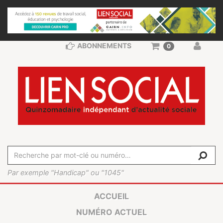
ABONNEMENTS
0
Par exemple "Handicap" ou "1045"
ACCUEIL
NUMÉRO ACTUEL