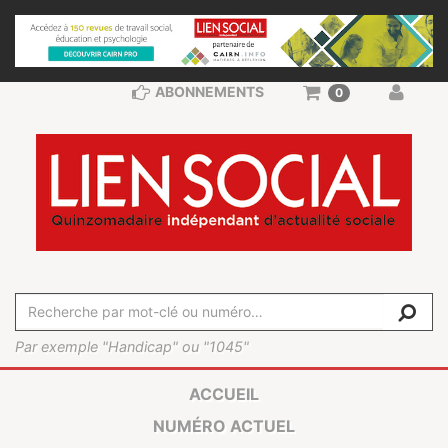
ABONNEMENTS
0
Par exemple "Handicap" ou "1045"
ACCUEIL
NUMÉRO ACTUEL