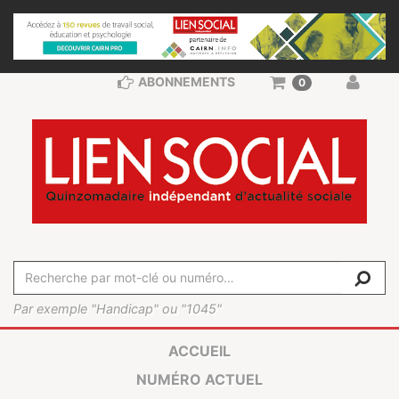
ABONNEMENTS
0
Par exemple "Handicap" ou "1045"
ACCUEIL
NUMÉRO ACTUEL