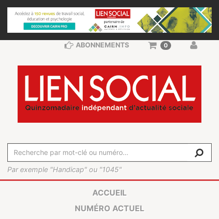
ABONNEMENTS
0
Par exemple "Handicap" ou "1045"
ACCUEIL
NUMÉRO ACTUEL