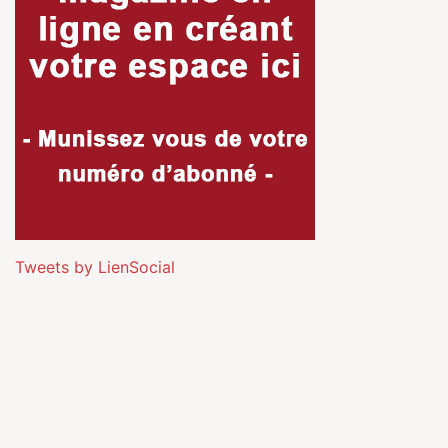
Tweets by LienSocial