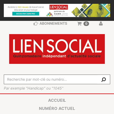
ABONNEMENTS
0
Par exemple "Handicap" ou "1045"
ACCUEIL
NUMÉRO ACTUEL