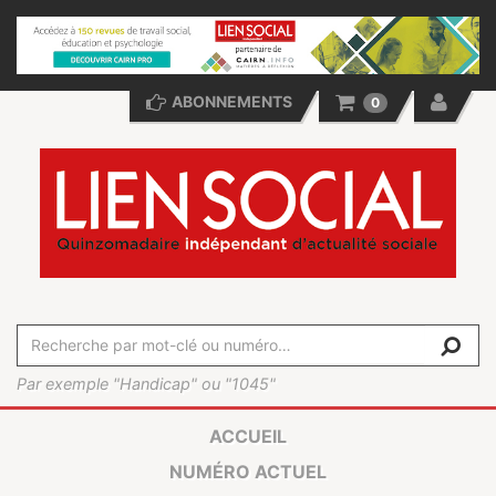
ABONNEMENTS
0
Par exemple "Handicap" ou "1045"
ACCUEIL
NUMÉRO ACTUEL