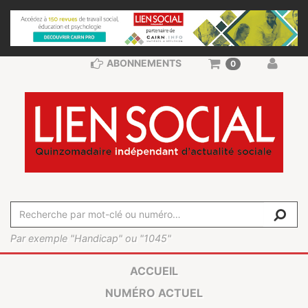
ABONNEMENTS
0
Par exemple "Handicap" ou "1045"
ACCUEIL
NUMÉRO ACTUEL