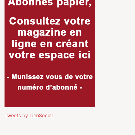
Tweets by LienSocial