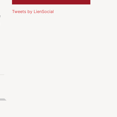
Tweets by LienSocial
e
i