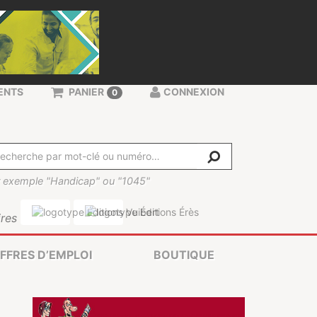
ENTS
PANIER
CONNEXION
0
 exemple "Handicap" ou "1045"
res
FFRES D’EMPLOI
BOUTIQUE