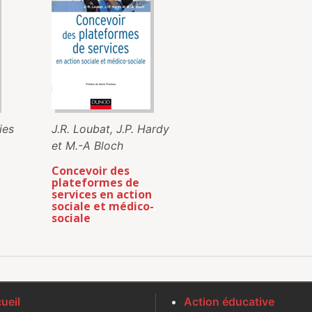
ies
J.R. Loubat, J.P. Hardy
et M.-A Bloch
Concevoir des
plateformes de
services en action
sociale et médico-
sociale
ueil
Action éducative