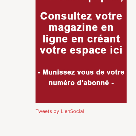
Tweets by LienSocial