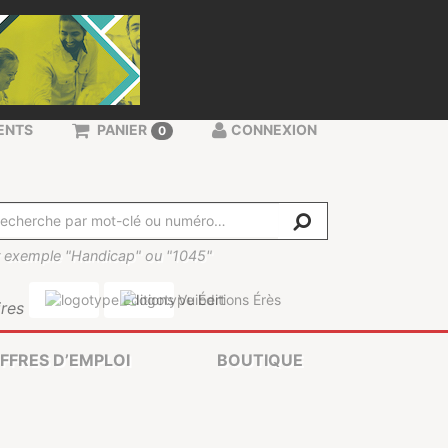
ENTS
PANIER
CONNEXION
0
 exemple "Handicap" ou "1045"
res
FFRES D’EMPLOI
BOUTIQUE