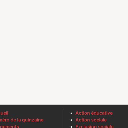
ueil
Action éducative
éro de la quinzaine
Action sociale
nements
Exclusion sociale